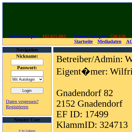
Global Jackpot:
102.025.803
Banner Jackpot:
538.620
Startseite
Mediadaten
A
Navigation
Nickname:
Betreiber/Admin:
Passwort:
Eigent�mer: Wilfri
Gnadendorf 82
2152 Gnadendorf
Daten vergessen?
Registrieren
EF ID: 17499
Neuster User
KlammID: 324713
© by Lokutos