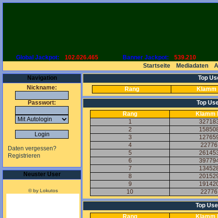
Global Jackpot:
102.026.465
Banner Jackpot:
539.210
Startseite
Mediadaten
Navigation
Top Use
Nickname:
Rang
Klamm 
Passwort:
Top Use
Rang
Klamm 
1
32718
2
15850
3
12765
4
22776
Daten vergessen?
5
26145
Registrieren
6
39779
7
13452
Neuster User
8
20152
9
19142
© by Lokutos
10
22776
Top User
Rang
Klamm 