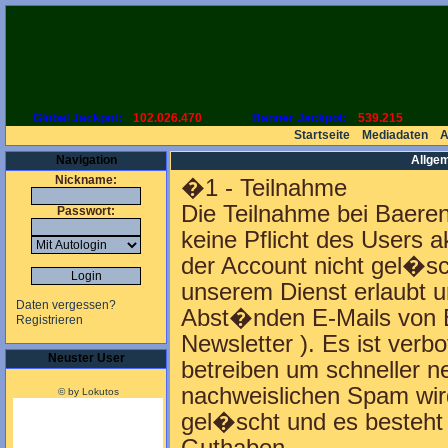
Global Jackpot:
102.026.470
Banner Jackpot:
539.215
Startseite
Mediadaten
Navigation
Allge
Nickname:
�1 - Teilnahme
Die Teilnahme bei Baerenk
Passwort:
keine Pflicht des Users a
der Account nicht gel�sc
unserem Dienst erlaubt 
Daten vergessen?
Abst�nden E-Mails von B
Registrieren
Newsletter ). Es ist verb
Neuster User
betreiben um schneller n
nachweislichen Spam wir
© by Lokutos
gel�scht und es besteht
Guthaben.